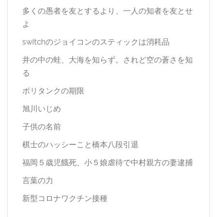
多くの愚者を友とするより、一人の知者を友とせ
よ
switchのジョイコンのスティックは消耗品
井の中の蛙、大海を知らず。されど空の蒼さを知
る
ポリタンクの期限
旭川いじめ
子供の名前
棋士のハッシーこと橋本八段引退
福岡５歳児餓死、小５娘虐待で中村親方の妻逮捕
言葉の力
新型コロナワクチン接種