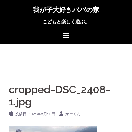
コ
我が子大好きパパの家
ン
テ
こどもと楽しく遊ぶ。
ン
ツ
へ
ス
キ
ッ
プ
cropped-DSC_2408-
1.jpg
投稿日:
2021年6月10日
かーくん