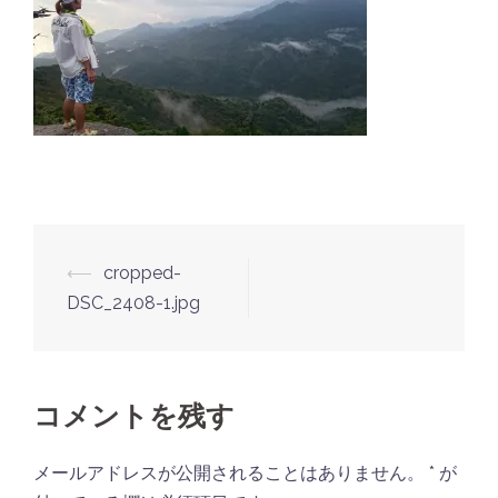
投
⟵
cropped-
稿
DSC_2408-1.jpg
ナ
ビ
ゲ
コメントを残す
ー
シ
メールアドレスが公開されることはありません。
*
が