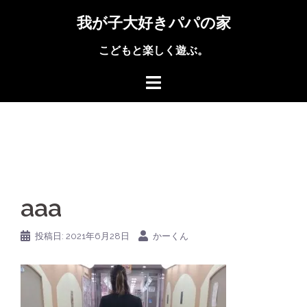
コ
我が子大好きパパの家
ン
テ
こどもと楽しく遊ぶ。
ン
ツ
へ
ス
キ
ッ
プ
aaa
投稿日:
2021年6月28日
かーくん