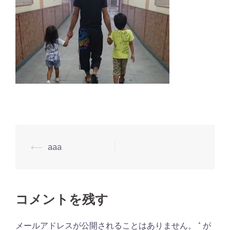
投
⟵
aaa
稿
ナ
ビ
コメントを残す
ゲ
ー
メールアドレスが公開されることはありません。
*
が