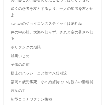
多くの愚者を友とするより、一人の知者を友とせ
よ
switchのジョイコンのスティックは消耗品
井の中の蛙、大海を知らず。されど空の蒼さを知
る
ポリタンクの期限
旭川いじめ
子供の名前
棋士のハッシーこと橋本八段引退
福岡５歳児餓死、小５娘虐待で中村親方の妻逮捕
言葉の力
新型コロナワクチン接種