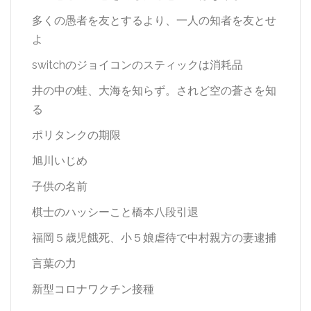
多くの愚者を友とするより、一人の知者を友とせ
よ
switchのジョイコンのスティックは消耗品
井の中の蛙、大海を知らず。されど空の蒼さを知
る
ポリタンクの期限
旭川いじめ
子供の名前
棋士のハッシーこと橋本八段引退
福岡５歳児餓死、小５娘虐待で中村親方の妻逮捕
言葉の力
新型コロナワクチン接種