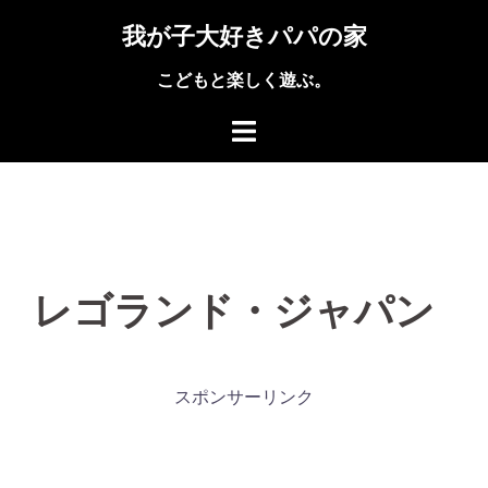
コ
我が子大好きパパの家
ン
テ
こどもと楽しく遊ぶ。
ン
ツ
へ
ス
キ
ッ
プ
レゴランド・ジャパン
スポンサーリンク