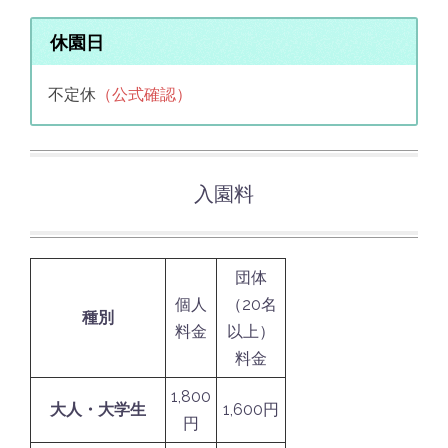
休園日
不定休
（公式確認）
入園料
団体
個人
（20名
種別
料金
以上）
料金
1,800
大人・大学生
1,600円
円