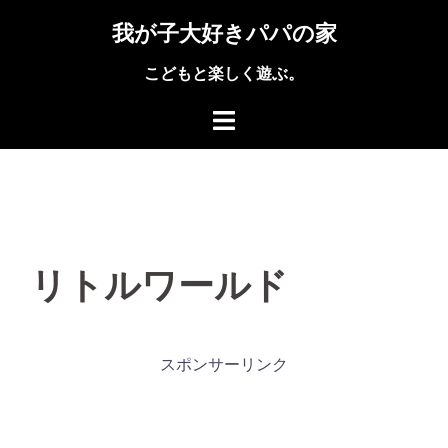
コ
我が子大好きパパの家
ン
テ
こどもと楽しく遊ぶ。
ン
ツ
へ
ス
キ
ッ
プ
リトルワールド
スポンサーリンク