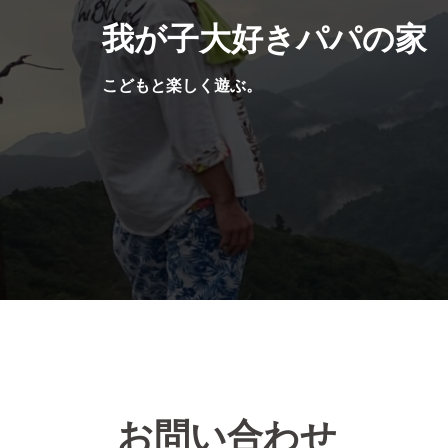
コ
我が子大好きパパの家
ン
テ
こどもと楽しく遊ぶ。
ン
ツ
へ
ス
キ
ッ
プ
お問い合わせ