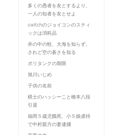
多くの愚者を友とするより、
一人の知者を友とせよ
switchのジョイコンのスティ
ックは消耗品
井の中の蛙、大海を知らず。
されど空の蒼さを知る
ポリタンクの期限
旭川いじめ
子供の名前
棋士のハッシーこと橋本八段
引退
福岡５歳児餓死、小５娘虐待
で中村親方の妻逮捕