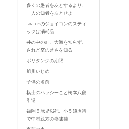
多くの愚者を友とするより、
一人の知者を友とせよ
switchのジョイコンのスティ
ックは消耗品
井の中の蛙、大海を知らず。
されど空の蒼さを知る
ポリタンクの期限
旭川いじめ
子供の名前
棋士のハッシーこと橋本八段
引退
福岡５歳児餓死、小５娘虐待
で中村親方の妻逮捕