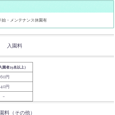
年始・メンテナンス休園有
入園料
入園者25名以上）
560円
240円
–
園料（その他）