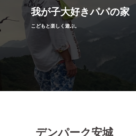
コ
我が子大好きパパの家
ン
テ
こどもと楽しく遊ぶ。
ン
ツ
へ
ス
キ
ッ
プ
デンパーク安城